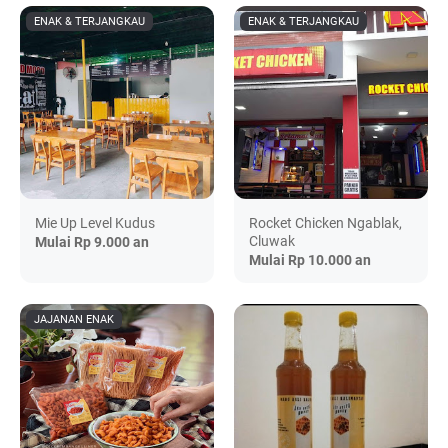
ENAK & TERJANGKAU
ENAK & TERJANGKAU
Mie Up Level Kudus
Rocket Chicken Ngablak,
Cluwak
Mulai
Rp 9.000
an
Mulai Rp 10.000 an
JAJANAN ENAK