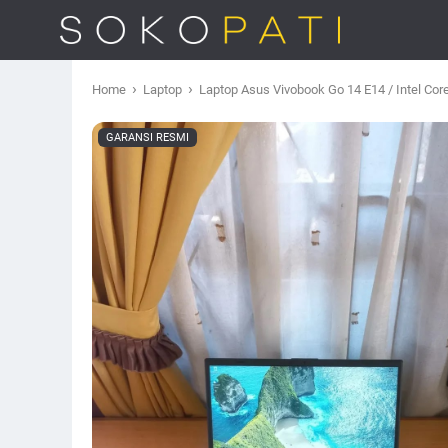
›
›
Home
Laptop
Laptop Asus Vivobook Go 14 E14 / Intel Cor
GARANSI RESMI