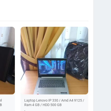
el
Laptop Lenovo IP 330 / Amd A4 9125 /
GB
Ram 4 GB / HDD 500 GB
-