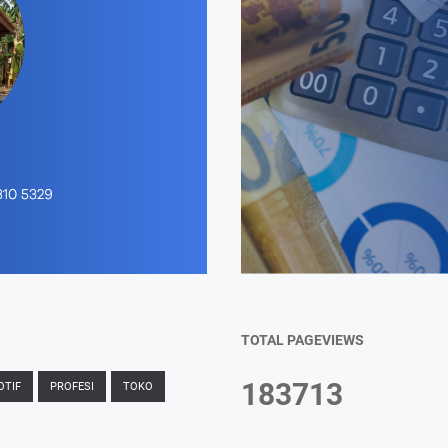
TOTAL PAGEVIEWS
1
8
3
7
1
3
TIF
PROFESI
TOKO