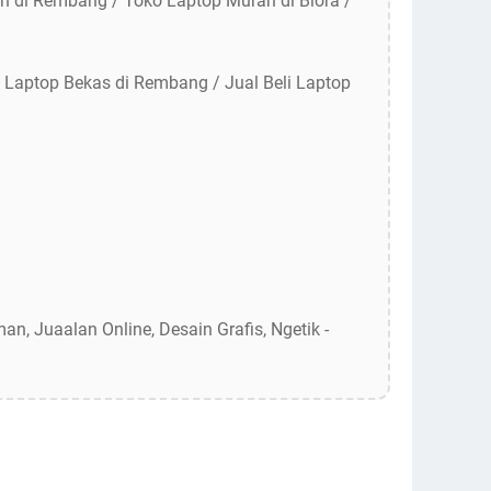
h di Rembang / Toko Laptop Murah di Blora /
li Laptop Bekas di Rembang / Jual Beli Laptop
n, Juaalan Online, Desain Grafis, Ngetik -