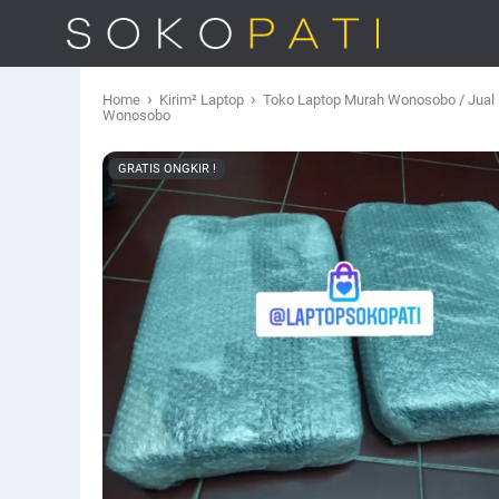
›
›
Home
Kirim² Laptop
Toko Laptop Murah Wonosobo / Jual 
Wonosobo
GRATIS ONGKIR !